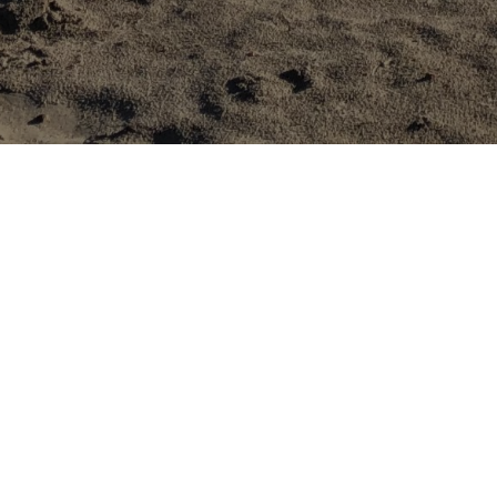
Camping de Haspelschiedt
Rue de l'Étang
57230 Haspelschiedt
Tél :
(+33) 3 87 96 53 91
E-mail :
camping.haspelschiedt@tubeo.eu
Mairie de Haspelschiedt
9 rue du Général Stuhl
57230 Haspelschiedt
Tél :
(+33) 3 87 96 54 24
Fax :
(+33) 3 87 96 67 14