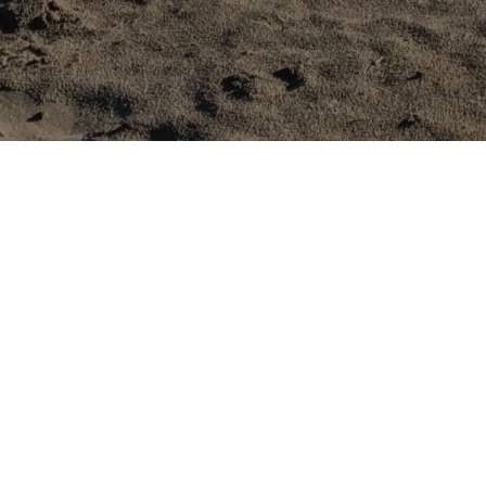
Camping de Haspelschiedt
Rue de l'Étang
57230 Haspelschiedt
Tél :
(+33) 3 87 96 53 91
E-mail :
camping.haspelschiedt@tubeo.eu
Mairie de Haspelschiedt
9 rue du Général Stuhl
57230 Haspelschiedt
Tél :
(+33) 3 87 96 54 24
Fax :
(+33) 3 87 96 67 14