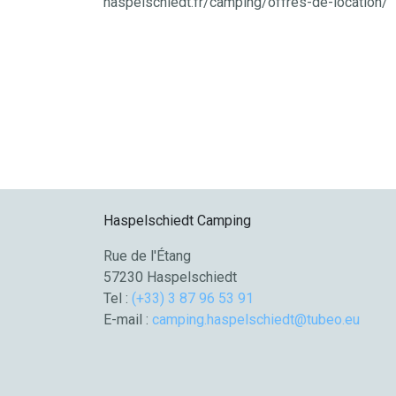
haspelschiedt.fr/camping/offres-de-location/
Haspelschiedt Camping
Rue de l'Étang
57230 Haspelschiedt
Tel :
(+33) 3 87 96 53 91
E-mail :
camping.haspelschiedt@tubeo.eu