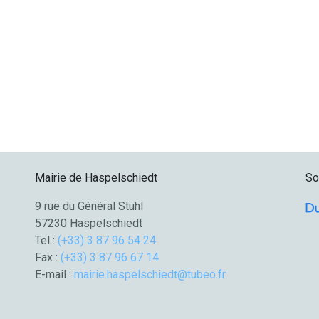
Mairie de Haspelschiedt
So
9 rue du Général Stuhl
57230 Haspelschiedt
Tel :
(+33) 3 87 96 54 24
Fax :
(+33) 3 87 96 67 14
E-mail :
mairie.haspelschiedt@tubeo.fr